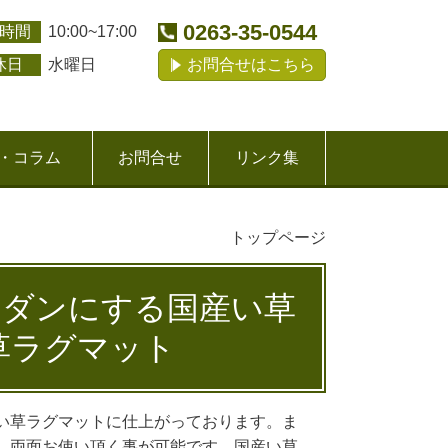
0263-35-0544
時間
10:00~17:00
休日
水曜日
お問合せはこちら
・コラム
お問合せ
リンク集
トップページ
モダンにする国産い草
草ラグマット
い草ラグマットに仕上がっております。
ま
、両面お使い頂く事が可能です。
国産い草