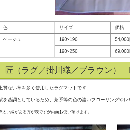
色
サイズ
価格
ベージュ
190
×
190
54,00
190
×
250
69,00
匠（ラグ／掛川織／ブラウン） R
上質ない草を多く使用したラグマットです。
紫を基調としているため、茶系等の色の濃いフローリングやレ
※太い縁がある方が表ですが両面お使い頂けます。