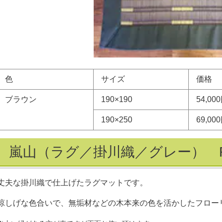
色
サイズ
価格
ブラウン
190
×
190
54,00
190
×
250
69,00
嵐山（ラグ／掛川織／グレー） R
丈夫な掛川織で仕上げたラグマットです。
涼しげな色合いで、無垢材などの木本来の色を活かしたフロー