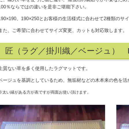
100％ならではの違いを是非ご堪能下さい。
190×190、190×250とお客様の生活様式に合わせて2種類
また、ご希望に合わせてサイズ変更、カットも対応致します。
匠（ラグ／掛川織／ベージュ） R
上質ない草を多く使用したラグマットです。
ベージュを基調としているため、無垢材などの木本来の色を活
※太い縁がある方が表ですが両面お使い頂けます。