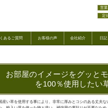
営業
定
くあるご質問
お客様の声
会社紹介
日記
お部屋のイメージをグッと
を100％使用したい
国産い草を使用する事により、非常に厚みとコシのある丈夫な
た、輸入い草を使った物と違い、補強用の裏貼りが不要なため